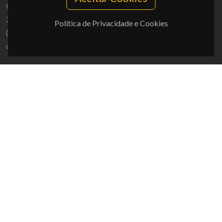
Campus Universitário de Santiago
3810-193 Aveiro - Portugal
Política de Privacidade e Cookies
(+351) 234 370 200
ciceco@ua.pt
APOIOS
UID/PRR/50011/2025
(DOI:
10.54499/UID/PRR/50011/2025
) &
UID/PRR2/50011/2025
(DOI:
10.54499/UID/PRR2/50011/2025
)