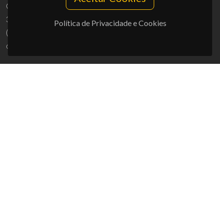
Campus Universitário de Santiago
3810-193 Aveiro - Portugal
Política de Privacidade e Cookies
(+351) 234 370 200
ciceco@ua.pt
APOIOS
UID/PRR/50011/2025
(DOI:
10.54499/UID/PRR/50011/2025
) &
UID/PRR2/50011/2025
(DOI:
10.54499/UID/PRR2/50011/2025
)