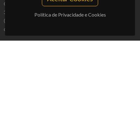
Campus Universitário de Santiago
3810-193 Aveiro - Portugal
Política de Privacidade e Cookies
(+351) 234 370 200
ciceco@ua.pt
APOIOS
UID/PRR/50011/2025
(DOI:
10.54499/UID/PRR/50011/2025
) &
UID/PRR2/50011/2025
(DOI:
10.54499/UID/PRR2/50011/2025
)