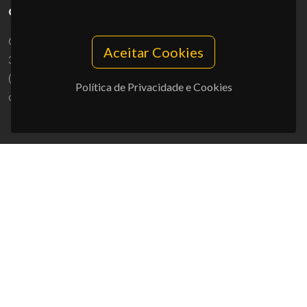
CONTACTOS
Campus Universitário de Santiago
Aceitar Cookies
3810-193 Aveiro - Portugal
(+351) 234 370 200
Política de Privacidade e Cookies
ciceco@ua.pt
APOIOS
UID/PRR/50011/2025
(DOI:
10.54499/UID/PRR/50011/2025
) &
UID/PRR2/50011/2025
(DOI:
10.54499/UID/PRR2/50011/2025
)