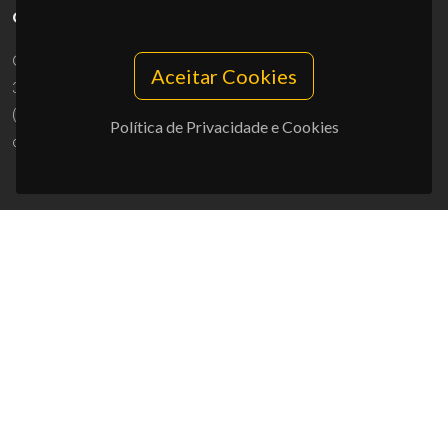
CONTACTOS
Campus Universitário de Santiago
Aceitar Cookies
3810-193 Aveiro - Portugal
(+351) 234 370 200
Política de Privacidade e Cookies
ciceco@ua.pt
APOIOS
UID/PRR/50011/2025
(DOI:
10.54499/UID/PRR/50011/2025
) &
UID/PRR2/50011/2025
(DOI:
10.54499/UID/PRR2/50011/2025
)