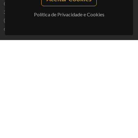
Campus Universitário de Santiago
3810-193 Aveiro - Portugal
Política de Privacidade e Cookies
(+351) 234 370 200
ciceco@ua.pt
APOIOS
UID/PRR/50011/2025
(DOI:
10.54499/UID/PRR/50011/2025
) &
UID/PRR2/50011/2025
(DOI:
10.54499/UID/PRR2/50011/2025
)