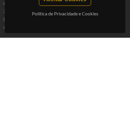
Campus Universitário de Santiago
3810-193 Aveiro - Portugal
Política de Privacidade e Cookies
(+351) 234 370 200
ciceco@ua.pt
APOIOS
UID/PRR/50011/2025
(DOI:
10.54499/UID/PRR/50011/2025
) &
UID/PRR2/50011/2025
(DOI:
10.54499/UID/PRR2/50011/2025
)