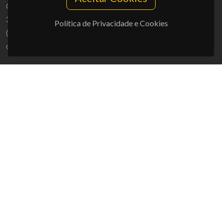
Campus Universitário de Santiago
3810-193 Aveiro - Portugal
Política de Privacidade e Cookies
(+351) 234 370 200
ciceco@ua.pt
APOIOS
UID/PRR/50011/2025
(DOI:
10.54499/UID/PRR/50011/2025
) &
UID/PRR2/50011/2025
(DOI:
10.54499/UID/PRR2/50011/2025
)