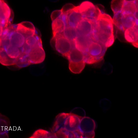
4
NTRADA.