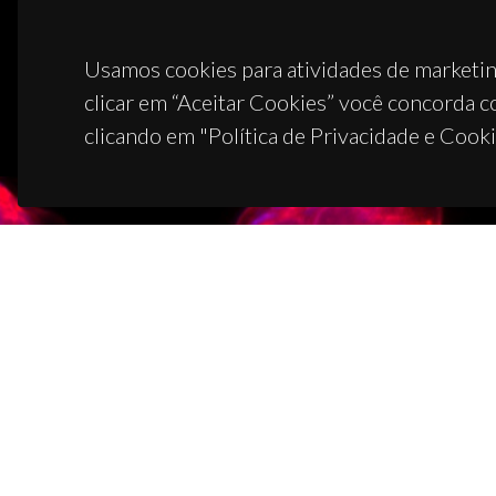
Usamos cookies para atividades de marketin
clicar em “Aceitar Cookies” você concorda c
clicando em "Política de Privacidade e Cooki
CON
Campus
3810-1
(+351)
ciceco