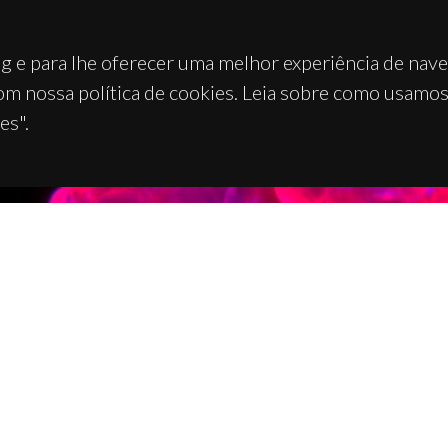
g e para lhe oferecer uma melhor experiência de nav
om nossa política de cookies. Leia sobre como usamo
es".
TACTOS
APOIOS
 Universitário de Santiago
93 Aveiro - Portugal
 234 370 200
@ua.pt