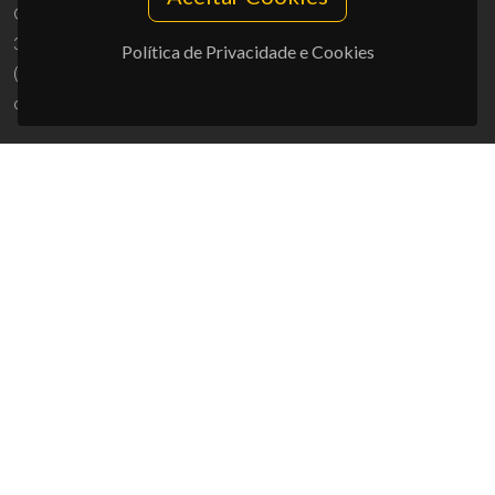
Campus Universitário de Santiago
3810-193 Aveiro - Portugal
Política de Privacidade e Cookies
(+351) 234 370 200
ciceco@ua.pt
APOIOS
UID/PRR/50011/2025
(DOI:
10.54499/UID/PRR/50011/2025
) &
UID/PRR2/50011/2025
(DOI:
10.54499/UID/PRR2/50011/2025
)