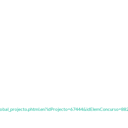
vglobal_projecto.phtml.en?idProjecto=67444&idElemConcurso=88