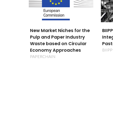
 for the
BIIPP - Biorefinaria
Dese
dustry
Integrada na Indústria da
tran
rcular
Pasta e Papel
azac
ches
para
BIIPP
aniõ
mem
estr
da d
PTDC