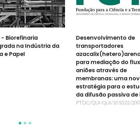
nvolvimento de
Sustainable Surface
sportadores
Treatments of Compl
alix(hetero)arenos
Shape Components fo
 mediação do fluxo de
Transsectorial Industri
es através de
Innovation
branas: uma nova
SURE2COAT
atégia para o estudo
ifusão passiva de iões
/QUI-QUI/101022/2008