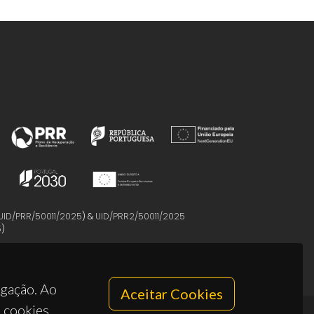
UID/PRR/50011/2025
) &
UID/PRR2/50011/2025
5
)
egação. Ao
Aceitar Cookies
s cookies