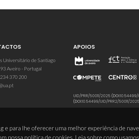
TACTOS
APOIOS
 Universitário de Santiago
93 Aveiro - Portugal
 234 370 200
@ua.pt
UID/PRR/50011/2025
(DOI:
10.54499/
(DOI:
10.54499/UID/PRR2/50011/202
g e para lhe oferecer uma melhor experiência de nav
om nossa política de cookies. Leia sobre como usamo