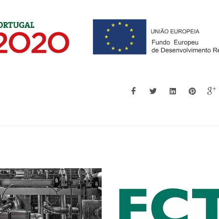
José Joaquim Costa Cruz
Alessandro Gan
Pinto
Investigador
Professor Catedrático