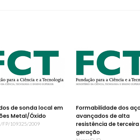
abilidade dos aços
Estudo de Óxidos
çados de alta
Magnéticos utilizando
stência de terceira
Isótopos Radioactivos
ação
ISOLDE-CERN
sFLiD
POCI/FP/63438/2005