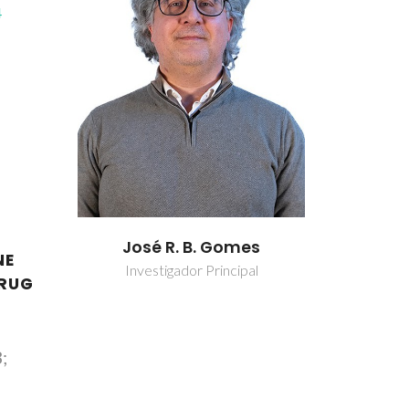
4
mes
José R. B. Gomes
José 
NE
ipal
Investigador Principal
Investi
DRUG
;