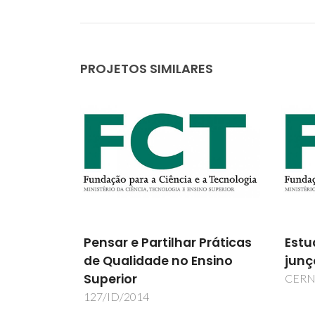
PROJETOS SIMILARES
 Práticas
Estudos de sonda local em
Form
nsino
junções Metal/Óxido
avan
resi
CERN/FP/109325/2009
ger
Nano