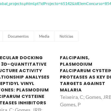
vglobal_projecto.phtml.pt?idProjecto=65142&idElemConcurso=85
Documentos
Media
Notícias
ECULAR DOCKING
FALCIPAINS,
 3D-QUANTITATIVE
PLASMODIUM
José R. B. Gomes
José R. B. Go
UCTURE ACTIVITY
FALCIPARUM CYSTEI
Investigador Principal
Investigador Princ
ATIONSHIP ANALYSES
PROTEASES AS KEY 
EPTIDYL VINYL
TARGETS AGAINST
FONES: PLASMODIUM
MALARIA
CIPARUM CYSTEINE
Teixeira, C; Gomes, JRB
TEASES INHIBITORS
Gomes, P
eira, C; Gomes, JRB;