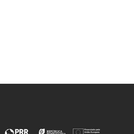
MONITORIZAC?A?O PARA
IMAGEM INTRACELLULAR E
HIPERTRMIA LOCAL
CONTROLADA.
NanoHeatControl