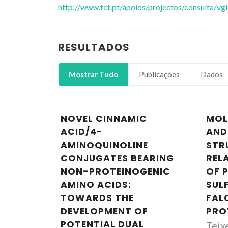
http://www.fct.pt/apoios/projectos/consulta/
RESULTADOS
Mostrar Tudo
Publicações
Dados
NOVEL CINNAMIC
MOL
ACID/4-
AND
AMINOQUINOLINE
STR
CONJUGATES BEARING
REL
NON-PROTEINOGENIC
OF P
AMINO ACIDS:
SUL
TOWARDS THE
FAL
DEVELOPMENT OF
PRO
POTENTIAL DUAL
Teix