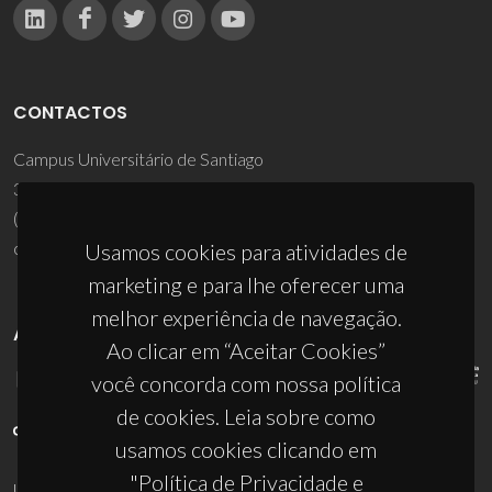
CONTACTOS
Campus Universitário de Santiago
3810-193 Aveiro - Portugal
(+351) 234 370 200
ciceco@ua.pt
Usamos cookies para atividades de
marketing e para lhe oferecer uma
melhor experiência de navegação.
APOIOS
Ao clicar em “Aceitar Cookies”
você concorda com nossa política
de cookies. Leia sobre como
usamos cookies clicando em
"Política de Privacidade e
UID/PRR/50011/2025
(DOI:
10.54499/UID/PRR/50011/2025
) &