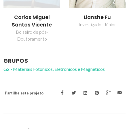
Lianshe Fu
Maria Rute de
Amorim e Sá
Investigador Júnior
Ferreira André
Professor Catedrático
GRUPOS
G2 - Materiais Fotónicos, Eletrónicos e Magnéticos
Partilhe este projeto