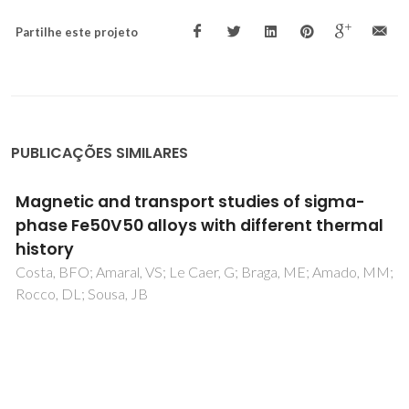
Partilhe este projeto
PUBLICAÇÕES SIMILARES
Spontaneous magnetization above T-C in
polycrystalline La0.7Ca0.3MnO3 and
La0.7Ba0.3MnO3
Turcaud, JA; Pereira, AM; Sandeman, KG; Amaral, JS;
Morrison, K; Berenov, A; Daoud-Aladine, A; Cohen, LF