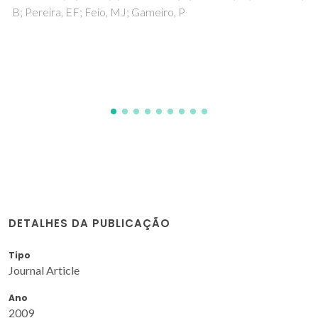
Aquino, LED; Barbosa, GA; Ramos, JD; Giese, SOK; Santana,
FS; Hughes, DL; Nunes, GG; Fu, LS; Fang, M; Poneti, G;
Neto, ANC; Moura, RT; Ferreira, RAS; Carlos, LD; Macedo,
AG; Soares, JF
DETALHES DA PUBLICAÇÃO
Tipo
Journal Article
Ano
2009