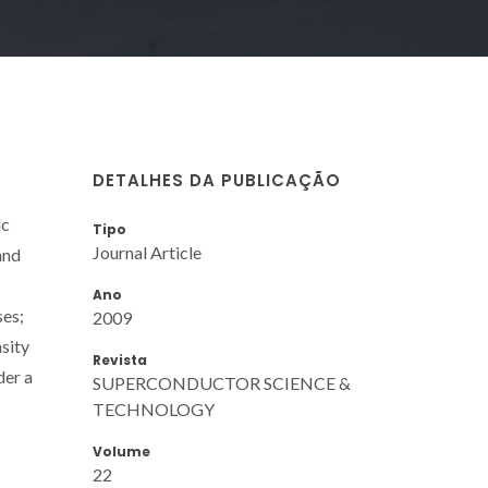
DETALHES DA PUBLICAÇÃO
dc
Tipo
Journal Article
and
Ano
ses;
2009
nsity
Revista
der a
SUPERCONDUCTOR SCIENCE &
TECHNOLOGY
Volume
22