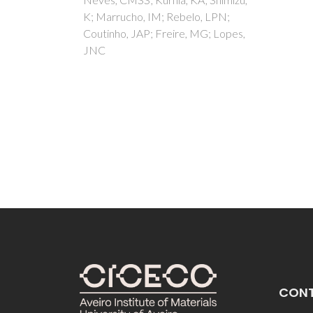
, LPN;
NA; Gr
MG; Lopes,
Kholki
CON