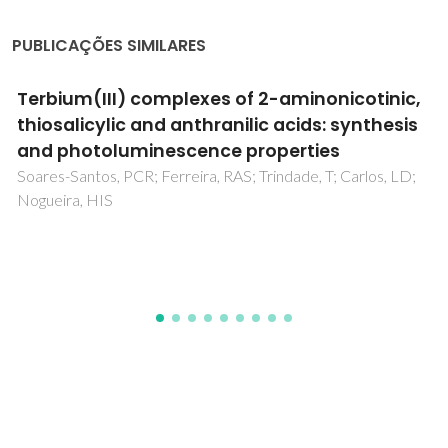
PUBLICAÇÕES SIMILARES
Competitive Removal of Cd2+ and Hg2+ Ions
from Water Using Titanosilicate ETS-4: Kinetic
Behaviour and Selectivity
Cardoso, SP; Lopes, CB; Pereira, E; Duarte, AC; Silva, CM