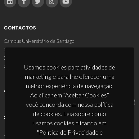
CONTACTOS
Campus Universitário de Santiago
3810-193 Aveiro - Portugal
(+351) 234 370 200
ciceco@ua.pt
Usamos cookies para atividades de
marketing e para lhe oferecer uma
melhor experiência de navegação.
APOIOS
Ao clicar em “Aceitar Cookies”
você concorda com nossa política
de cookies. Leia sobre como
usamos cookies clicando em
"Política de Privacidade e
UID/PRR/50011/2025
(DOI:
10.54499/UID/PRR/50011/2025
) &