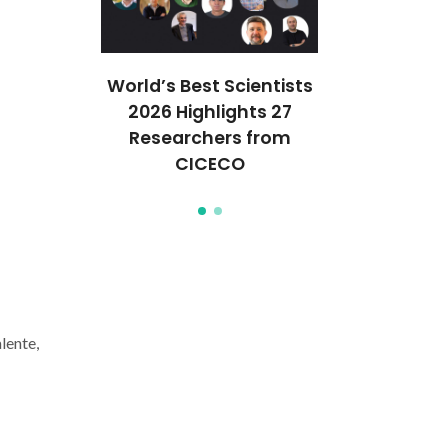
lisador
World’s Best Scientists
Novo cata
aseado em
2026 Highlights 27
reciclável 
olibdénio
Researchers from
óxidos de m
CICECO
lente,