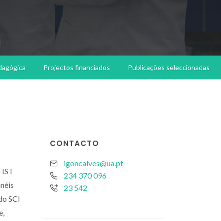
dagógica
Projectos financiados
Publicações seleccionadas
CONTACTO
igoncalves@ua.pt
 IST
234 370 096
anéis
23 542
 do SCI
e,