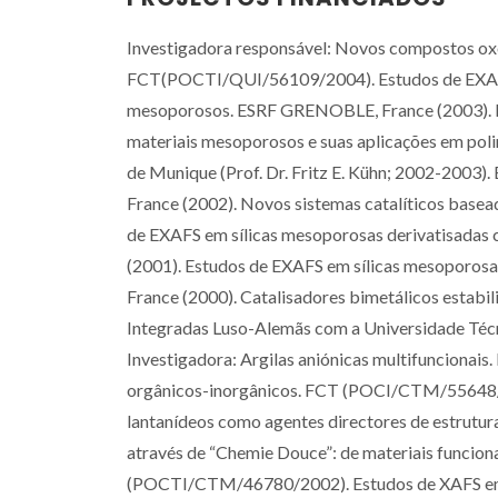
Investigadora responsável: Novos compostos oxo
FCT(POCTI/QUI/56109/2004). Estudos de EXAFS 
mesoporosos. ESRF GRENOBLE, France (2003). Im
materiais mesoporosos e suas aplicações em pol
de Munique (Prof. Dr. Fritz E. Kühn; 2002-200
France (2002). Novos sistemas catalíticos bas
de EXAFS em sílicas mesoporosas derivatisada
(2001). Estudos de EXAFS em sílicas mesoporos
France (2000). Catalisadores bimetálicos estabili
Integradas Luso-Alemãs com a Universidade Técn
Investigadora: Argilas aniónicas multifuncion
orgânicos-inorgânicos. FCT (POCI/CTM/55648/200
lantanídeos como agentes directores de estrut
através de “Chemie Douce”: de materiais funcion
(POCTI/CTM/46780/2002). Estudos de XAFS em m