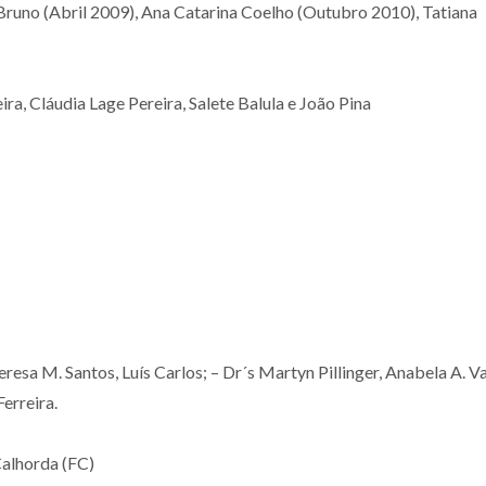
runo (Abril 2009), Ana Catarina Coelho (Outubro 2010), Tatiana
World’s Best Scientists
Novo cata
ira, Cláudia Lage Pereira, Salete Balula e João Pina
2026 Highlights 27
reciclável b
Researchers from
óxidos de m
CICECO
resa M. Santos, Luís Carlos; – Dr´s Martyn Pillinger, Anabela A. Va
Ferreira.
Calhorda (FC)