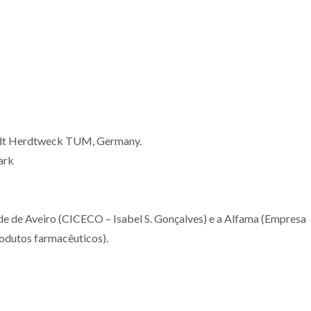
rhardt Herdtweck TUM, Germany.
mark
ade de Aveiro (CICECO – Isabel S. Gonçalves) e a Alfama (Empresa
odutos farmacêuticos).