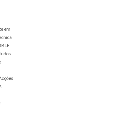
te em
écnica
OBLE,
studos
e
 Acções
.
e