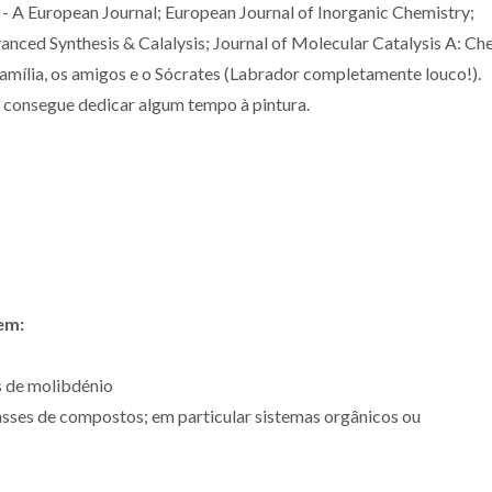
A European Journal; European Journal of Inorganic Chemistry;
nced Synthesis & Calalysis; Journal of Molecular Catalysis A: Ch
família, os amigos e o Sócrates (Labrador completamente louco!).
 consegue dedicar algum tempo à pintura.
uem:
s de molibdénio
classes de compostos; em particular sistemas orgânicos ou