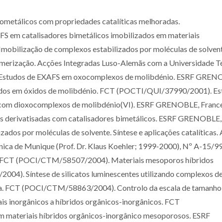
metálicos com propriedades catalíticas melhoradas.
em catalisadores bimetálicos imobilizados em materiais
obilização de complexos estabilizados por moléculas de solven
imerização. Acções Integradas Luso-Alemãs com a Universidade T
3). Estudos de EXAFS em oxocomplexos de molibdénio. ESRF GREN
eados em óxidos de molibdénio. FCT (POCTI/QUI/37990/2001). E
s com dioxocomplexos de molibdénio(VI). ESRF GRENOBLE, Franc
as derivatisadas com catalisadores bimetálicos. ESRF GRENOBLE,
zados por moléculas de solvente. Síntese e aplicações catalíticas.
ica de Munique (Prof. Dr. Klaus Koehler; 1999-2000), Nº A-15/99
ais. FCT (POCI/CTM/58507/2004). Materiais mesoporos híbridos
4). Síntese de silicatos luminescentes utilizando complexos d
ura. FCT (POCI/CTM/58863/2004). Controlo da escala de tamanho
ais inorgânicos a híbridos orgânicos-inorgânicos. FCT
ateriais híbridos orgânicos-inorgânico mesoporosos. ESRF