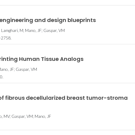
oengineering and design blueprints
; Lamghari, M; Mano, JF; Gaspar, VM
-2758.
rinting Human Tissue Analogs
Mano, JF; Gaspar, VM
0.
of fibrous decellularized breast tumor-stroma
ro, MV; Gaspar, VM; Mano, JF