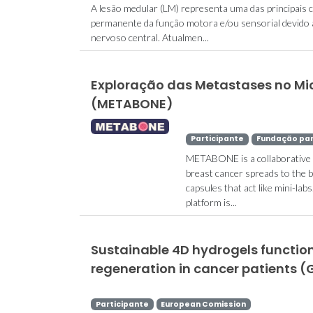
A lesão medular (LM) representa uma das principais 
permanente da função motora e/ou sensorial devido à
nervoso central. Atualmen...
Exploração das Metastases no M
A Químic
(METABONE)
Fronteira
Inovação: Jo
Participante
Fundação para
e Vítor Gasp
METABONE is a collaborative re
breast cancer spreads to the b
capsules that act like mini-lab
platform is...
Sustainable 4D hydrogels functio
regeneration in cancer patients
Participante
European Comission