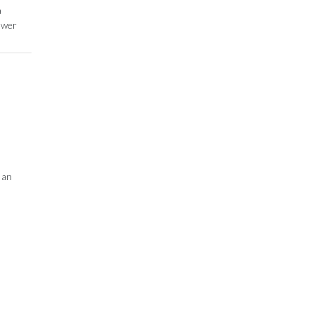
a
ower
 an