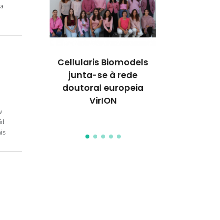
da
 celular
Cellularis Biomodels
Avanço
 classe de
junta-se à rede
bioengen
 vivos
doutoral europeia
medicina re
VirION
apresent
w
TERMIS-E
id
his