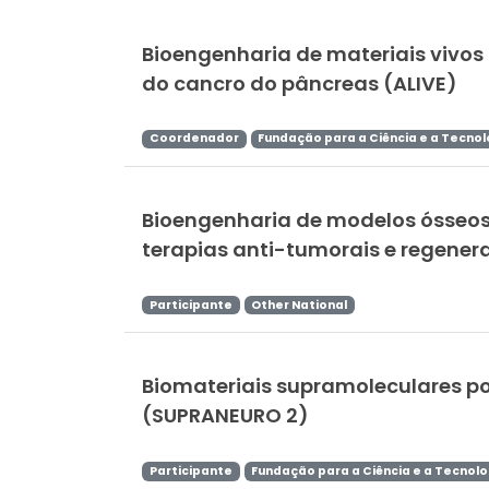
Bioengenharia de materiais vivos
do cancro do pâncreas (ALIVE)
Coordenador
Fundação para a Ciência e a Tecnol
Bioengenharia de modelos ósseos
terapias anti-tumorais e regenera
Participante
Other National
Biomateriais supramoleculares po
(SUPRANEURO 2)
Participante
Fundação para a Ciência e a Tecnolo