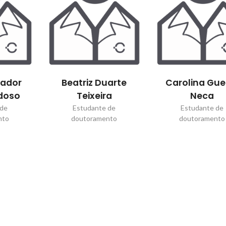
mador
Beatriz Duarte
Carolina Gue
doso
Teixeira
Neca
 de
Estudante de
Estudante de
nto
doutoramento
doutoramento