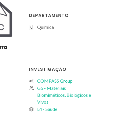
DEPARTAMENTO
Química
rra
Catarina Luís
Cristina Jesus D
Estudante de
Investigador Júnior
doutoramento
INVESTIGAÇÃO
COMPASS Group
G5 - Materiais
Biomiméticos, Biológicos e
Vivos
L4 - Saúde