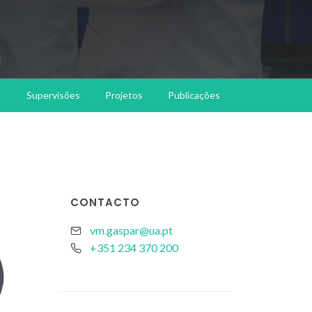
Supervisões
Projetos
Publicações
CONTACTO
vm.gaspar@ua.pt
+351 234 370 200