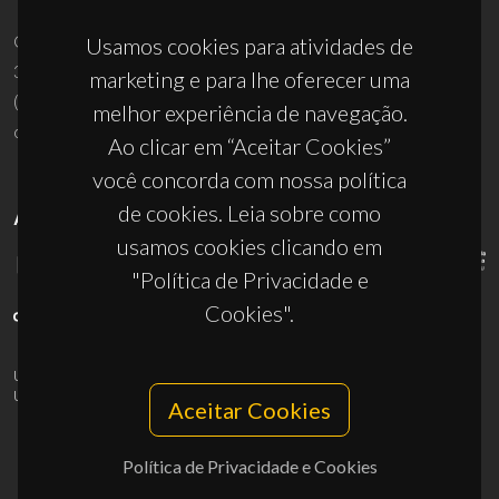
Campus Universitário de Santiago
Usamos cookies para atividades de
3810-193 Aveiro - Portugal
marketing e para lhe oferecer uma
(+351) 234 370 200
melhor experiência de navegação.
ciceco@ua.pt
Ao clicar em “Aceitar Cookies”
você concorda com nossa política
de cookies. Leia sobre como
APOIOS
usamos cookies clicando em
"Política de Privacidade e
Cookies".
UID/PRR/50011/2025
(DOI:
10.54499/UID/PRR/50011/2025
) &
UID/PRR2/50011/2025
(DOI:
10.54499/UID/PRR2/50011/2025
)
Aceitar Cookies
Política de Privacidade e Cookies