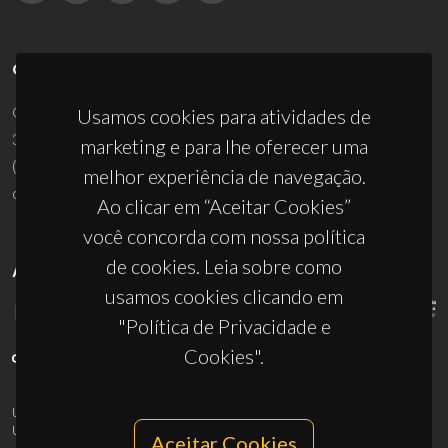
CONTACTOS
Campus Universitário de Santiago
Usamos cookies para atividades de
3810-193 Aveiro - Portugal
marketing e para lhe oferecer uma
(+351) 234 370 200
melhor experiência de navegação.
ciceco@ua.pt
Ao clicar em “Aceitar Cookies”
você concorda com nossa política
de cookies. Leia sobre como
APOIOS
usamos cookies clicando em
"Política de Privacidade e
Cookies".
UID/PRR/50011/2025
(DOI:
10.54499/UID/PRR/50011/2025
) &
UID/PRR2/50011/2025
(DOI:
10.54499/UID/PRR2/50011/2025
)
Aceitar Cookies