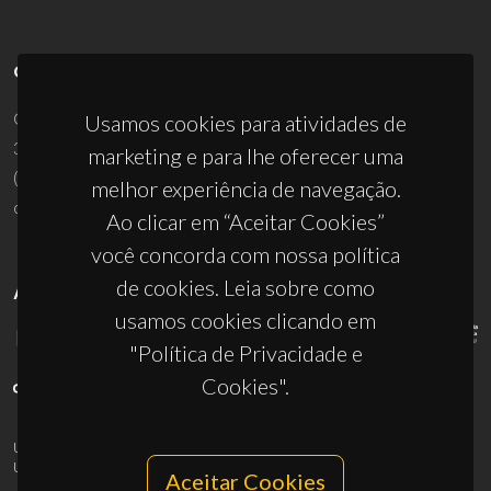
CONTACTOS
Campus Universitário de Santiago
Usamos cookies para atividades de
3810-193 Aveiro - Portugal
marketing e para lhe oferecer uma
(+351) 234 370 200
melhor experiência de navegação.
ciceco@ua.pt
Ao clicar em “Aceitar Cookies”
você concorda com nossa política
de cookies. Leia sobre como
APOIOS
usamos cookies clicando em
"Política de Privacidade e
Cookies".
UID/PRR/50011/2025
(DOI:
10.54499/UID/PRR/50011/2025
) &
UID/PRR2/50011/2025
(DOI:
10.54499/UID/PRR2/50011/2025
)
Aceitar Cookies