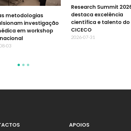
arch Summit 2026
aca excelência
TechTraPlastiCE acele
tífica e talento do
soluções para a econ
ECO
circular na América La
07-31
2026-07-30
TACTOS
APOIOS