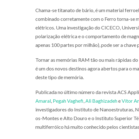
Chama-se titanato de bário, é um material ferroe
combinado corretamente com o Ferro torna-se mu
elétricos. Uma investigação do CICECO, Universid
polarização elétrica e o comportamento de magn
apenas 100 partes por milhão), pode ser a chave p
Tornar as memórias RAM tão ou mais rápidas do q
é um dos novos destinos agora abertos para o ma
deste tipo de memória.
Publicada no último número da revista ACS Appli
Amaral
,
Pegah Vaghef
i,
Ali Baghizadeh
e
Vítor A
investigadores do Instituto de Nanoestruturas,
os-Montes e Alto Douro e o Instituto Superior Té
multiferróico há muito conhecido pelos cientistas