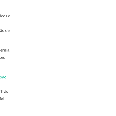
icos e
ção de
ergia,
tes
João
 Trás-
ial