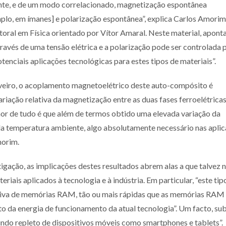
nte, e de um modo correlacionado, magnetização espontânea
plo, em ímanes] e polarização espontânea”, explica Carlos Amorim
oral em Física orientado por Vítor Amaral. Neste material, apont
través de uma tensão elétrica e a polarização pode ser controlada 
nciais aplicações tecnológicas para estes tipos de materiais”.
veiro, o acoplamento magnetoelétrico deste auto-compósito é
ação relativa da magnetização entre as duas fases ferroelétricas
or de tudo é que além de termos obtido uma elevada variação da
da temperatura ambiente, algo absolutamente necessário nas apli
morim.
igação, as implicações destes resultados abrem alas a que talvez
riais aplicados à tecnologia e à indústria. Em particular, “este tip
ativa de memórias RAM, tão ou mais rápidas que as memórias RAM 
o da energia de funcionamento da atual tecnologia”. Um facto, sub
ndo repleto de dispositivos móveis como smartphones e tablets”.