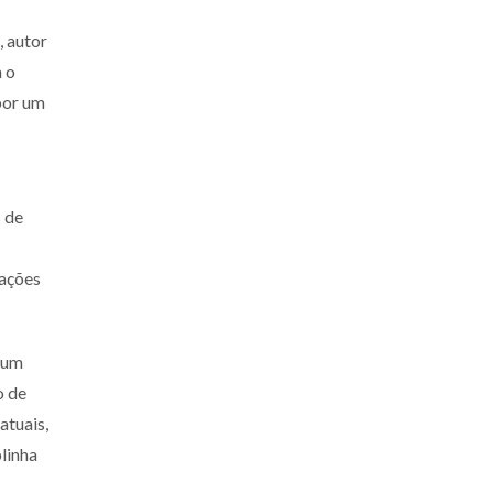
, autor
a o
por um
 de
cações
 num
o de
atuais,
linha