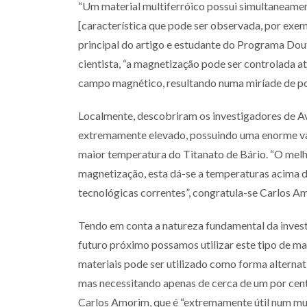
“Um material multiferróico possui simultaneame
[característica que pode ser observada, por exem
principal do artigo e estudante do Programa Dout
cientista, “a magnetização pode ser controlada a
campo magnético, resultando numa miríade de pote
Localmente, descobriram os investigadores de A
extremamente elevado, possuindo uma enorme vari
maior temperatura do Titanato de Bário. “O melh
magnetização, esta dá-se a temperaturas acima 
tecnológicas correntes”, congratula-se Carlos A
Tendo em conta a natureza fundamental da invest
futuro próximo possamos utilizar este tipo de mate
materiais pode ser utilizado como forma altern
mas necessitando apenas de cerca de um por cent
Carlos Amorim, que é “extremamente útil num mu