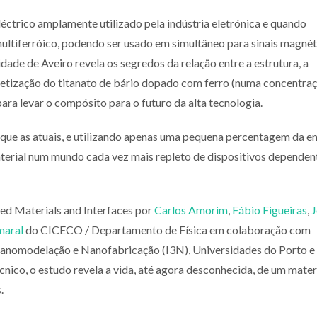
léctrico amplamente utilizado pela indústria eletrónica e quando
ltiferróico, podendo ser usado em simultâneo para sinais magnét
ade de Aveiro revela os segredos da relação entre a estrutura, a
etização do titanato de bário dopado com ferro (numa concentra
ara levar o compósito para o futuro da alta tecnologia.
ue as atuais, e utilizando apenas uma pequena percentagem da en
terial num mundo cada vez mais repleto de dispositivos dependen
ed Materials and Interfaces por
Carlos Amorim
,
Fábio Figueiras
,
maral
do CICECO / Departamento de Física em colaboração com
 Nanomodelação e Nanofabricação (I3N), Universidades do Porto e
cnico, o estudo revela a vida, até agora desconhecida, de um mater
.