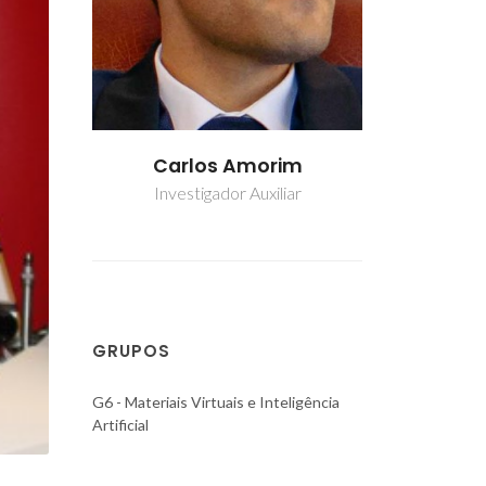
im
Carlos Amorim
Carl
iar
Investigador Auxiliar
Investi
GRUPOS
G6 - Materiais Virtuais e Inteligência
Artificial