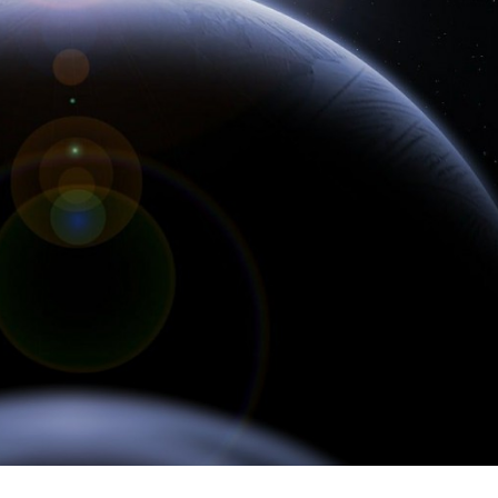
João Mano
João Borge
Professor Catedrático
Investigador Auxil