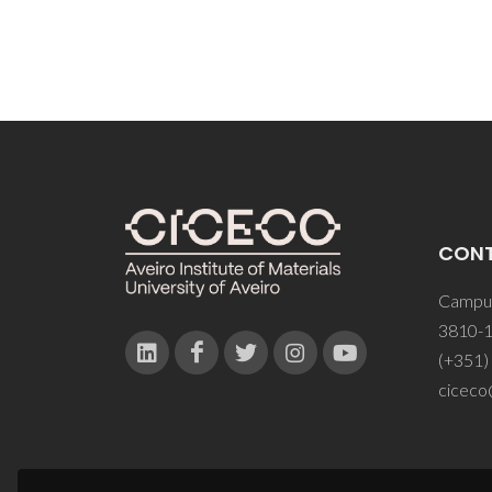
CON
Campus
3810-1
(+351)
ciceco