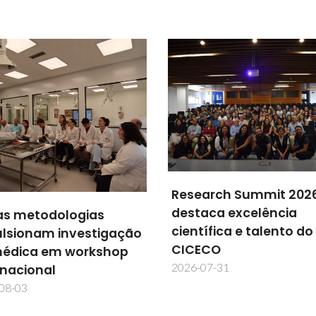
arch Summit 2026
aca excelência
TechTraPlastiCE acele
tífica e talento do
soluções para a econ
ECO
circular na América La
07-31
2026-07-30