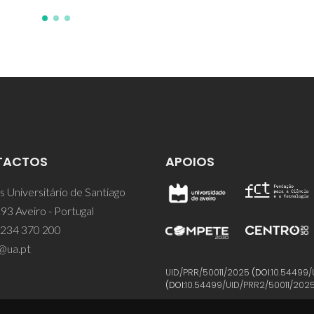
TACTOS
APOIOS
 Universitário de Santiago
93 Aveiro - Portugal
 234 370 200
@ua.pt
UID/PRR/50011/2025
(DOI:
10.54499/
(DOI:
10.54499/UID/PRR2/50011/202