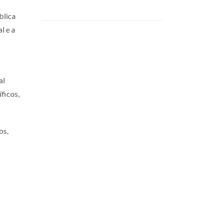
blica
l e a
al
ficos,
os,
s