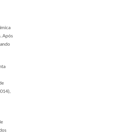
uímica
s. Após
hando
nta
de
014),
de
 dos