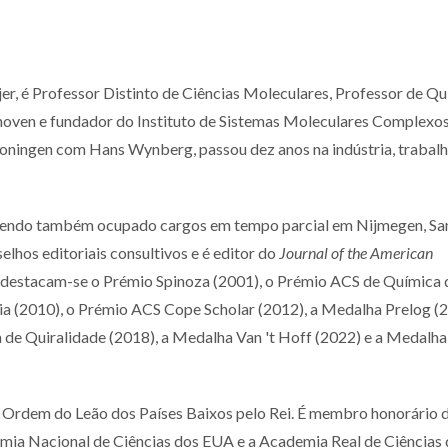
r, é Professor Distinto de Ciências Moleculares, Professor de Q
hoven e fundador do Instituto de Sistemas Moleculares Complexo
oningen com Hans Wynberg, passou dez anos na indústria, trabal
tendo também ocupado cargos em tempo parcial em Nijmegen, Sa
elhos editoriais consultivos e é editor do
Journal of the American
s destacam-se o Prémio Spinoza (2001), o Prémio ACS de Química 
a (2010), o Prémio ACS Cope Scholar (2012), a Medalha Prelog (2
de Quiralidade (2018), a Medalha Van 't Hoff (2022) e a Medalha
rdem do Leão dos Países Baixos pelo Rei. É membro honorário 
emia Nacional de Ciências dos EUA e a Academia Real de Ciências