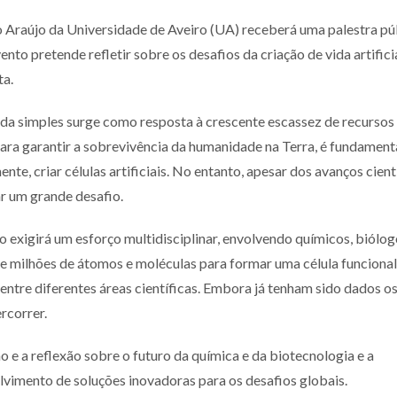
o Araújo da Universidade de Aveiro (UA) receberá uma palestra pú
vento pretende refletir sobre os desafios da criação de vida artificia
ta.
da simples surge como resposta à crescente escassez de recursos
ara garantir a sobrevivência da humanidade na Terra, é fundament
te, criar células artificiais. No entanto, apesar dos avanços cientí
r um grande desafio.
o exigirá um esforço multidisciplinar, envolvendo químicos, biólog
de milhões de átomos e moléculas para formar uma célula funcional
tre diferentes áreas científicas. Embora já tenham sido dados o
rcorrer.
 e a reflexão sobre o futuro da química e da biotecnologia e a
lvimento de soluções inovadoras para os desafios globais.