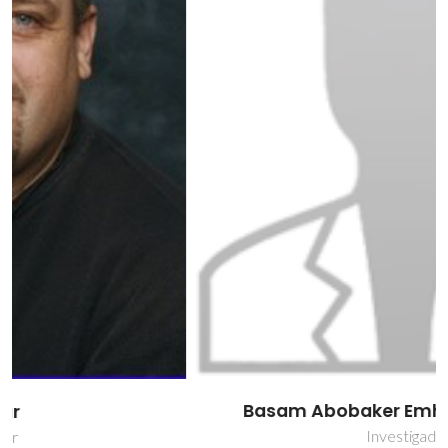
Basam Abobaker Emhmed Ben-Arfa
Investigador