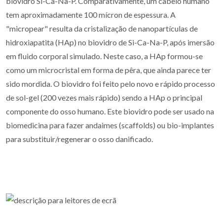
biovidro Si-Ca-Na-P. Comparativamente, um cabelo humano
tem aproximadamente 100 mícron de espessura. A
"micropear" resulta da cristalização de nanopartículas de
hidroxiapatita (HAp) no biovidro de Si-Ca-Na-P, após imersão
em fluido corporal simulado. Neste caso, a HAp formou-se
como um microcristal em forma de pêra, que ainda parece ter
sido mordida. O biovidro foi feito pelo novo e rápido processo
de sol-gel (200 vezes mais rápido) sendo a HAp o principal
componente do osso humano. Este biovidro pode ser usado na
biomedicina para fazer andaimes (scaffolds) ou bio-implantes
para substituir/regenerar o osso danificado.