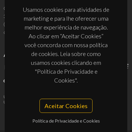
Campus Universitário de Santiago
Usamos cookies para atividades de
3810-193 Aveiro - Portugal
marketing e para lhe oferecer uma
(+351) 234 370 200
melhor experiência de navegação.
ciceco@ua.pt
Ao clicar em “Aceitar Cookies”
você concorda com nossa política
de cookies. Leia sobre como
APOIOS
usamos cookies clicando em
"Política de Privacidade e
Cookies".
UID/PRR/50011/2025
(DOI:
10.54499/UID/PRR/50011/2025
) &
UID/PRR2/50011/2025
(DOI:
10.54499/UID/PRR2/50011/2025
)
Aceitar Cookies
Política de Privacidade e Cookies