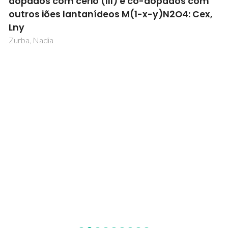
dopados com cério (III) e co-dopados com
outros iões lantanídeos M(1-x-y)N2O4: Cex,
Lny
Zurba, Nadia