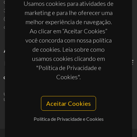
Campus Universitário de Santiago
Usamos cookies para atividades de
3810-193 Aveiro - Portugal
marketing e para lhe oferecer uma
(+351) 234 370 200
melhor experiência de navegação.
ciceco@ua.pt
Ao clicar em “Aceitar Cookies”
você concorda com nossa política
de cookies. Leia sobre como
APOIOS
usamos cookies clicando em
"Política de Privacidade e
Cookies".
UID/PRR/50011/2025
(DOI:
10.54499/UID/PRR/50011/2025
) &
UID/PRR2/50011/2025
(DOI:
10.54499/UID/PRR2/50011/2025
)
Aceitar Cookies
Política de Privacidade e Cookies