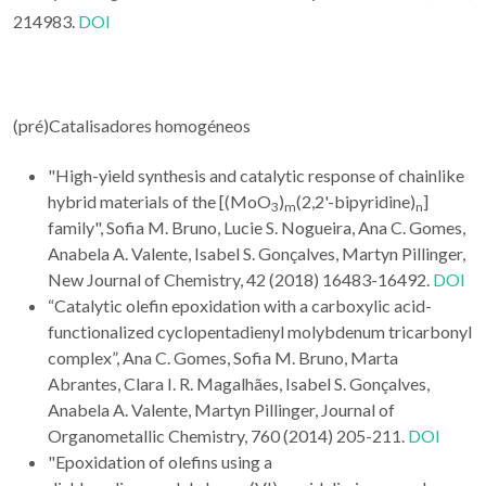
214983.
DOI
(pré)Catalisadores homogéneos
"High-yield synthesis and catalytic response of chainlike
hybrid materials of the [(MoO
)
(2,2'-bipyridine)
]
3
m
n
family",
Sofia M. Bruno, Lucie S. Nogueira, Ana C. Gomes,
Anabela A. Valente, Isabel S. Gonçalves, Martyn Pillinger,
New Journal of Chemistry, 42 (2018) 16483-16492.
DOI
“Catalytic olefin epoxidation with a carboxylic acid-
functionalized cyclopentadienyl molybdenum tricarbonyl
complex”, Ana C. Gomes, Sofia M. Bruno, Marta
Abrantes, Clara I. R. Magalhães, Isabel S. Gonçalves,
Anabela A. Valente, Martyn Pillinger, Journal of
Organometallic Chemistry, 760 (2014) 205-211.
DOI
"Epoxidation of olefins using a