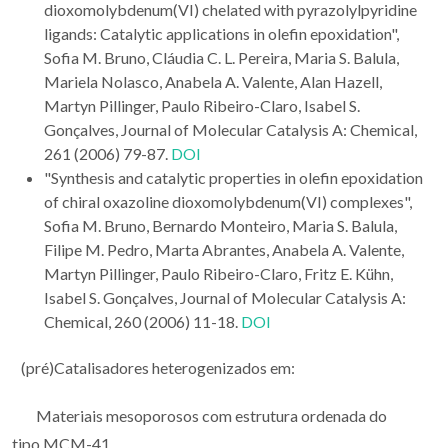
dioxomolybdenum(VI) chelated with pyrazolylpyridine
ligands: Catalytic applications in olefin epoxidation",
Sofia M. Bruno, Cláudia C. L. Pereira, Maria S. Balula,
Mariela Nolasco, Anabela A. Valente, Alan Hazell,
Martyn Pillinger, Paulo Ribeiro-Claro, Isabel S.
Gonçalves, Journal of Molecular Catalysis A: Chemical,
261 (2006) 79-87.
DOI
"Synthesis and catalytic properties in olefin epoxidation
of chiral oxazoline dioxomolybdenum(VI) complexes",
Sofia M. Bruno, Bernardo Monteiro, Maria S. Balula,
Filipe M. Pedro, Marta Abrantes, Anabela A. Valente,
Martyn Pillinger, Paulo Ribeiro-Claro, Fritz E. Kühn,
Isabel S. Gonçalves, Journal of Molecular Catalysis A:
Chemical, 260 (2006) 11-18.
DOI
(pré)Catalisadores heterogenizados em:
Materiais
mesoporosos
com estrutura ordenada do
tipo
MCM-41