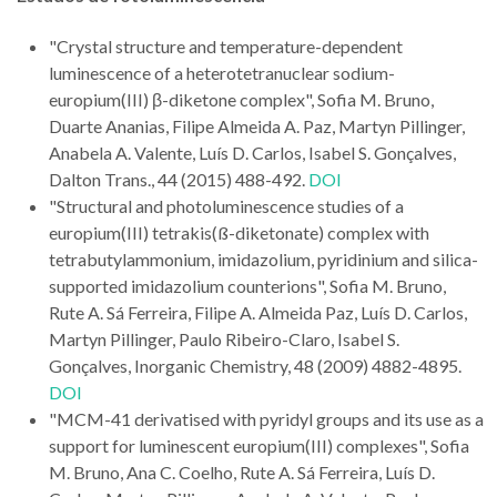
"Crystal structure and temperature-dependent
luminescence of a heterotetranuclear sodium-
europium(III) β-diketone complex",
Sofia M. Bruno,
Duarte Ananias, Filipe Almeida A. Paz, Martyn Pillinger,
Anabela A. Valente, Luís D. Carlos, Isabel S. Gonçalves,
Dalton Trans., 44 (2015) 488-492.
DOI
"Structural and photoluminescence studies of a
europium(III) tetrakis(ß-diketonate) complex with
tetrabutylammonium, imidazolium, pyridinium and silica-
supported imidazolium counterions", Sofia M. Bruno,
Rute A. Sá Ferreira, Filipe A. Almeida Paz, Luís D. Carlos,
Martyn Pillinger, Paulo Ribeiro-Claro, Isabel S.
Gonçalves, Inorganic Chemistry, 48 (2009) 4882-4895.
DOI
"MCM-41 derivatised with pyridyl groups and its use as a
support for luminescent europium(III) complexes", Sofia
M. Bruno, Ana C. Coelho, Rute A. Sá Ferreira, Luís D.