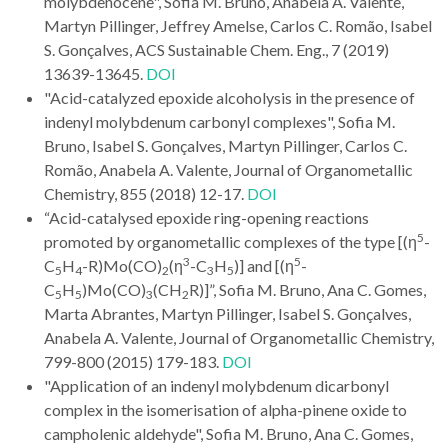
molybdenocene", Sofia M. Bruno, Anabela A. Valente,
Martyn Pillinger, Jeffrey Amelse, Carlos C. Romão, Isabel
S. Gonçalves, ACS Sustainable Chem. Eng., 7 (2019)
13639-13645.
DOI
"Acid-catalyzed epoxide alcoholysis in the presence of
indenyl molybdenum carbonyl complexes", Sofia M.
Bruno, Isabel S. Gonçalves, Martyn Pillinger, Carlos C.
Romão, Anabela A. Valente, Journal of Organometallic
Chemistry, 855 (2018) 12-17.
DOI
“Acid-catalysed epoxide ring-opening reactions
5
promoted by organometallic complexes of the type [(η
-
3
5
C
H
-R)Mo(CO)
(η
-C
H
)] and [(η
-
5
4
2
3
5
C
H
)Mo(CO)
(CH
R)]”, Sofia M. Bruno, Ana C. Gomes,
5
5
3
2
Marta Abrantes, Martyn Pillinger, Isabel S. Gonçalves,
Anabela A. Valente, Journal of Organometallic Chemistry,
799-800 (2015) 179-183.
DOI
"Application of an indenyl molybdenum dicarbonyl
complex in the isomerisation of alpha-pinene oxide to
campholenic aldehyde",
Sofia M. Bruno, Ana C. Gomes,