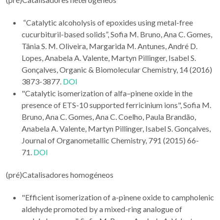
“Catalytic alcoholysis of epoxides using metal-free
cucurbituril-based solids”, Sofia M. Bruno, Ana C. Gomes,
Tânia S. M. Oliveira, Margarida M. Antunes, André D.
Lopes, Anabela A. Valente, Martyn Pillinger, Isabel S.
Gonçalves, Organic & Biomolecular Chemistry, 14 (2016)
3873-3877.
DOI
"Catalytic isomerization of alfa–pinene oxide in the
presence of ETS-10 supported ferricinium ions", Sofia M.
Bruno, Ana C. Gomes, Ana C. Coelho, Paula Brandão,
Anabela A. Valente, Martyn Pillinger, Isabel S. Gonçalves,
Journal of Organometallic Chemistry, 791 (2015) 66-
71.
DOI
(pré)Catalisadores homogéneos
"Efficient isomerization of a-pinene oxide to campholenic
aldehyde promoted by a mixed-ring analogue of