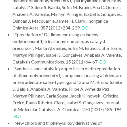
dichlorodioxomolybdenum(VI)-pyridylimine complex as
catalyst", Salete S. Balula, Sofia M. Bruno, Ana C. Gomes,
Anabela A. Valente, Martyn Pillinger, Isabel S. Gonçalves,
Duncan J. Macquarrie, James H. Clark, Inorganica
Chimica Acta, 387 (2012) 234-239.
DOI
"Epoxidation of DL-limonene using an indenyl
molybdenum(II) tricarbonyl complex as catalyst
precursor", Marta Abrantes, Sofia M. Bruno, Cátia Tomé,
Martyn Pillinger, Isabel S. Gonçalves, Anabela A. Valente,
Catalysis Communications, 15 (2011) 64-67.
DOI
"Synthesis and catalytic properties in olefin epoxidation
of dioxomolybdenum(VI) complexes bearing a bidentate
or tetradentate salen-type ligand", Sofia M. Bruno, Salete
S. Balula, Anabela A. Valente, Filipe A. Almeida Paz,
Martyn Pillinger, Carla Sousa, Jacek Klinowski, Cristina
Freire, Paulo Ribeiro-Claro, Isabel S. Gonçalves, Journal
of Molecular Catalysis A: Chemical, 270 (2007) 185-194.
DOI
"New chloro and triphenylsiloxy derivatives of