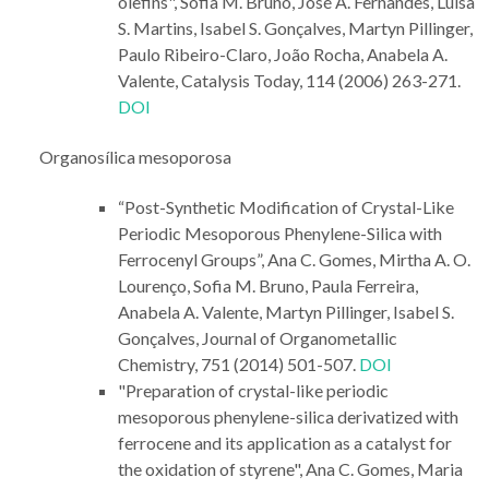
olefins", Sofia M. Bruno, José A. Fernandes, Luísa
S. Martins, Isabel S. Gonçalves, Martyn Pillinger,
Paulo Ribeiro-Claro, João Rocha, Anabela A.
Valente, Catalysis Today, 114 (2006) 263-271.
DOI
Organosílica mesoporosa
“Post-Synthetic Modification of Crystal-Like
Periodic Mesoporous Phenylene-Silica with
Ferrocenyl Groups”, Ana C. Gomes, Mirtha A. O.
Lourenço, Sofia M. Bruno, Paula Ferreira,
Anabela A. Valente, Martyn Pillinger, Isabel S.
Gonçalves, Journal of Organometallic
Chemistry, 751 (2014) 501-507.
DOI
"Preparation of crystal-like periodic
mesoporous phenylene-silica derivatized with
ferrocene and its application as a catalyst for
the oxidation of styrene", Ana C. Gomes, Maria