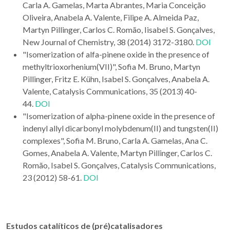
Carla A. Gamelas, Marta Abrantes, Maria Conceição
Oliveira, Anabela A. Valente, Filipe A. Almeida Paz,
Martyn Pillinger, Carlos C. Romão, Iisabel S. Gonçalves,
New Journal of Chemistry, 38 (2014) 3172-3180.
DOI
"Isomerization of alfa-pinene oxide in the presence of
methyltrioxorhenium(VII)", Sofia M. Bruno, Martyn
Pillinger, Fritz E. Kühn, Isabel S. Gonçalves, Anabela A.
Valente, Catalysis Communications, 35 (2013) 40-
44.
DOI
"Isomerization of alpha-pinene oxide in the presence of
indenyl allyl dicarbonyl molybdenum(II) and tungsten(II)
complexes", Sofia M. Bruno, Carla A. Gamelas, Ana C.
Gomes, Anabela A. Valente, Martyn Pillinger, Carlos C.
Romão, Isabel S. Gonçalves, Catalysis Communications,
23 (2012) 58-61.
DOI
Estudos c
atalíticos de (pré)catalisadores