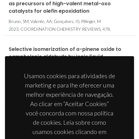
as precursors of high-valent metal-oxo
catalysts for olefin epoxidation
Bruno, SM; Valente, AA; Gonçalves, IS; Pillinger, M
2023, COORDINATION CHEMISTRY REVIEWS, 478.
Selective isomerization of α-pinene oxide to
campholenic aldehyde by ionic liquid-
supported indenyl-molybdenum(II)-bipyridine
complexes
Usamos cookies para atividades de
Bruno, SM; Pillinger, M; Valente, AA; Goncalves, IS
marketing e para lhe oferecer uma
2022, JOURNAL OF ORGANOMETALLIC CHEMISTRY, 970.
melhor experiência de navegação.
Ao clicar em “Aceitar Cookies”
One-Pot Intercalation Strategy for the
você concorda com nossa política
Encapsulation of a CO-Releasing
de cookies. Leia sobre como
Organometallic Molecule in a Layered Double
usamos cookies clicando em
Hydroxide