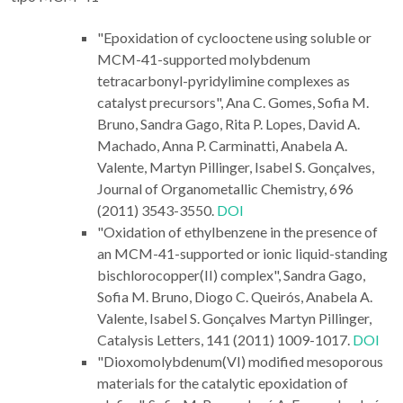
"Epoxidation of cyclooctene using soluble or
MCM-41-supported molybdenum
tetracarbonyl-pyridylimine complexes as
catalyst precursors", Ana C. Gomes, Sofia M.
Bruno, Sandra Gago, Rita P. Lopes, David A.
Machado, Anna P. Carminatti, Anabela A.
Valente, Martyn Pillinger, Isabel S. Gonçalves,
Journal of Organometallic Chemistry, 696
(2011) 3543-3550.
DOI
"Oxidation of ethylbenzene in the presence of
an MCM-41-supported or ionic liquid-standing
bischlorocopper(II) complex", Sandra Gago,
Sofia M. Bruno, Diogo C. Queirós, Anabela A.
Valente, Isabel S. Gonçalves Martyn Pillinger,
Catalysis Letters, 141 (2011) 1009-1017.
DOI
"Dioxomolybdenum(VI) modified mesoporous
materials for the catalytic epoxidation of