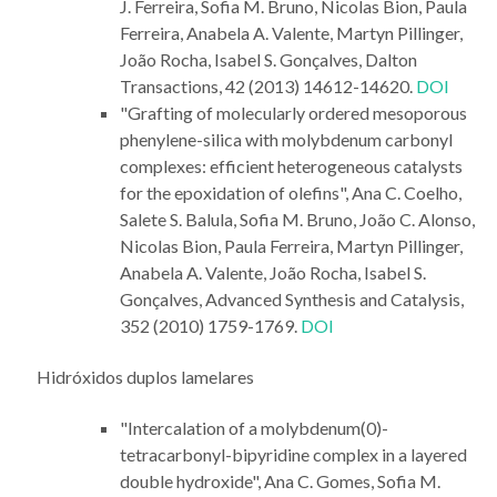
J. Ferreira, Sofia M. Bruno, Nicolas Bion, Paula
Ferreira, Anabela A. Valente, Martyn Pillinger,
João Rocha, Isabel S. Gonçalves, Dalton
Transactions, 42 (2013) 14612-14620.
DOI
"Grafting of molecularly ordered mesoporous
phenylene-silica with molybdenum carbonyl
complexes: efficient heterogeneous catalysts
for the epoxidation of olefins", Ana C. Coelho,
Salete S. Balula, Sofia M. Bruno, João C. Alonso,
Nicolas Bion, Paula Ferreira, Martyn Pillinger,
Anabela A. Valente, João Rocha, Isabel S.
Gonçalves, Advanced Synthesis and Catalysis,
352 (2010) 1759-1769.
DOI
Hidróxidos duplos lamelares
"Intercalation of a molybdenum(0)-
tetracarbonyl-bipyridine complex in a layered
double hydroxide", Ana C. Gomes, Sofia M.