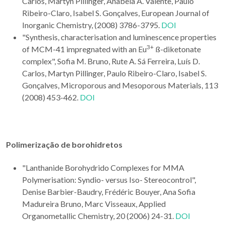
Carlos, Martyn Pillinger, Anabela A. Valente, Paulo
Ribeiro-Claro, Isabel S. Gonçalves, European Journal of
Inorganic Chemistry, (2008) 3786-3795.
DOI
"Synthesis, characterisation and luminescence properties
3+
of MCM-41 impregnated with an Eu
ß-diketonate
complex", Sofia M. Bruno, Rute A. Sá Ferreira, Luís D.
Carlos, Martyn Pillinger, Paulo Ribeiro-Claro, Isabel S.
Gonçalves, Microporous and Mesoporous Materials, 113
(2008) 453-462.
DOI
Polimerização de borohidretos
"Lanthanide Borohydrido Complexes for MMA
Polymerisation: Syndio- versus Iso- Stereocontrol",
Denise Barbier-Baudry, Frédéric Bouyer, Ana Sofia
Madureira Bruno, Marc Visseaux, Applied
Organometallic Chemistry, 20 (2006) 24-31.
DOI