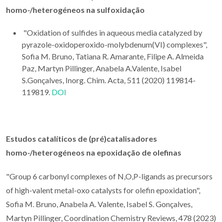
homo-/heterogéneos na sulfoxidação
"Oxidation of sulfides in aqueous media catalyzed by
pyrazole-oxidoperoxido-molybdenum(VI) complexes",
Sofia M. Bruno, Tatiana R. Amarante, Filipe A. Almeida
Paz, Martyn Pillinger, Anabela A.Valente, Isabel
S.Gonçalves, Inorg. Chim. Acta, 511 (2020) 119814-
119819.
DOI
Estudos c
atalíticos de (pré)catalisadores
homo-/heterogéneos na epoxidação de olefinas
"Group 6 carbonyl complexes of N,O,P-ligands as precursors
of high-valent metal-oxo catalysts for olefin epoxidation",
Sofia M. Bruno, Anabela A. Valente, Isabel S. Gonçalves,
Martyn Pillinger, Coordination Chemistry Reviews, 478 (2023)