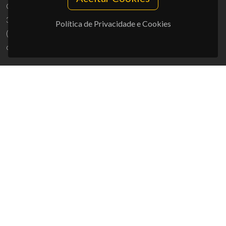
Campus Universitário de Santiago
3810-193 Aveiro - Portugal
Política de Privacidade e Cookies
(+351) 234 370 200
ciceco@ua.pt
APOIOS
UID/PRR/50011/2025
(DOI:
10.54499/UID/PRR/50011/2025
) &
UID/PRR2/50011/2025
(DOI:
10.54499/UID/PRR2/50011/2025
)