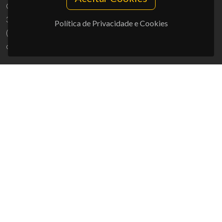
Campus Universitário de Santiago
3810-193 Aveiro - Portugal
Política de Privacidade e Cookies
(+351) 234 370 200
ciceco@ua.pt
APOIOS
UID/PRR/50011/2025
(DOI:
10.54499/UID/PRR/50011/2025
) &
UID/PRR2/50011/2025
(DOI:
10.54499/UID/PRR2/50011/2025
)