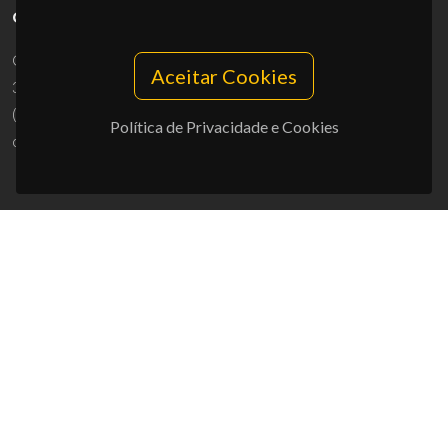
CONTACTOS
Campus Universitário de Santiago
Aceitar Cookies
3810-193 Aveiro - Portugal
(+351) 234 370 200
Política de Privacidade e Cookies
ciceco@ua.pt
APOIOS
UID/PRR/50011/2025
(DOI:
10.54499/UID/PRR/50011/2025
) &
UID/PRR2/50011/2025
(DOI:
10.54499/UID/PRR2/50011/2025
)