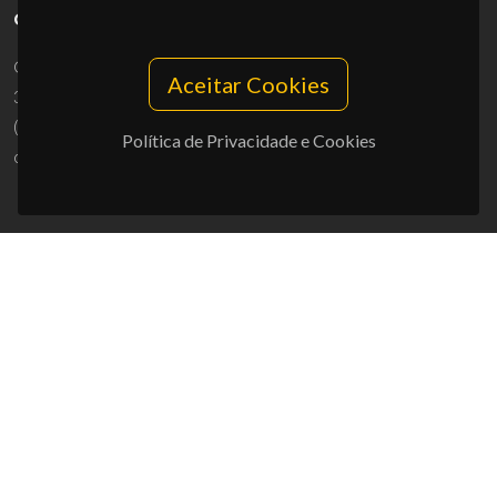
CONTACTOS
Campus Universitário de Santiago
Aceitar Cookies
3810-193 Aveiro - Portugal
(+351) 234 370 200
Política de Privacidade e Cookies
ciceco@ua.pt
APOIOS
UID/PRR/50011/2025
(DOI:
10.54499/UID/PRR/50011/2025
) &
UID/PRR2/50011/2025
(DOI:
10.54499/UID/PRR2/50011/2025
)