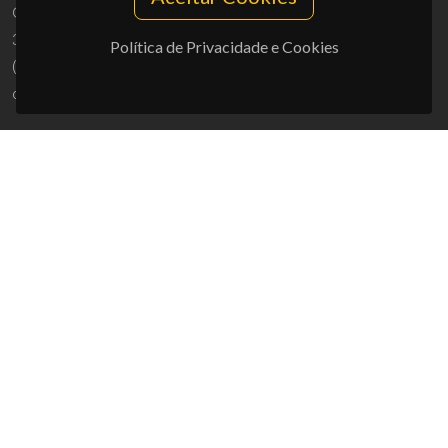
Campus Universitário de Santiago
3810-193 Aveiro - Portugal
Política de Privacidade e Cookies
(+351) 234 370 200
ciceco@ua.pt
APOIOS
UID/PRR/50011/2025
(DOI:
10.54499/UID/PRR/50011/2025
) &
UID/PRR2/50011/2025
(DOI:
10.54499/UID/PRR2/50011/2025
)