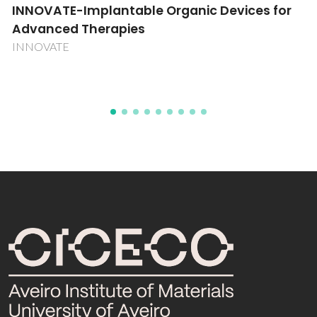
NMC - Conceção de Novos Materiais
Celulósicos para desenvolvimento de
aplicações avançadas
NMC