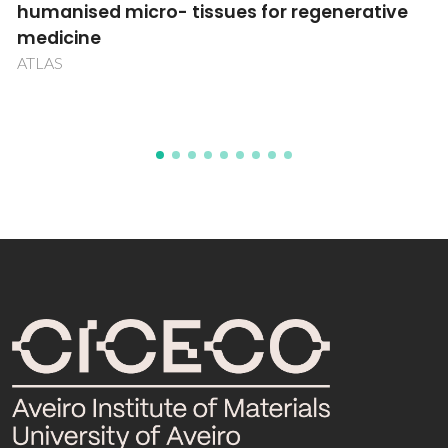
propriedades de superficíe de elevado
desempenhopara o mercado HORECA
PRECIOUSMET PERFORMANCE