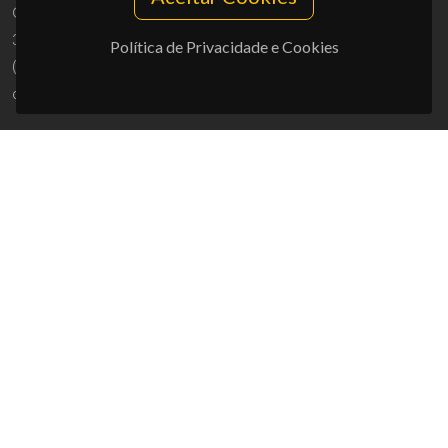
Campus Universitário de Santiago
3810-193 Aveiro - Portugal
Política de Privacidade e Cookies
(+351) 234 370 200
ciceco@ua.pt
APOIOS
UID/PRR/50011/2025
(DOI:
10.54499/UID/PRR/50011/2025
) &
UID/PRR2/50011/2025
(DOI:
10.54499/UID/PRR2/50011/2025
)