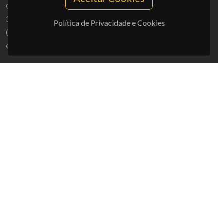
Campus Universitário de Santiago
3810-193 Aveiro - Portugal
Política de Privacidade e Cookies
(+351) 234 370 200
ciceco@ua.pt
APOIOS
UID/PRR/50011/2025
(DOI:
10.54499/UID/PRR/50011/2025
) &
UID/PRR2/50011/2025
(DOI:
10.54499/UID/PRR2/50011/2025
)