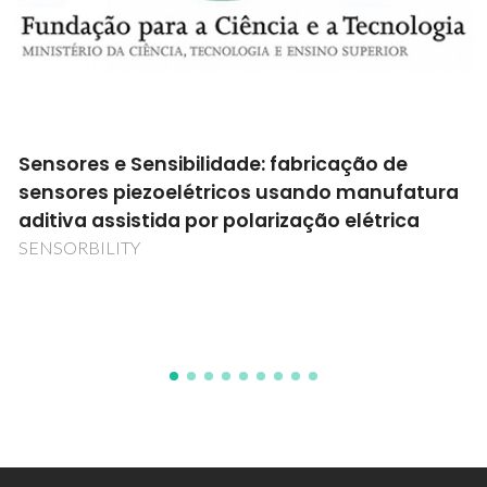
res e Sensibilidade: fabricação de
Estra
res piezoelétricos usando manufatura
filme
va assistida por polarização elétrica
flexí
RBILITY
Acção 