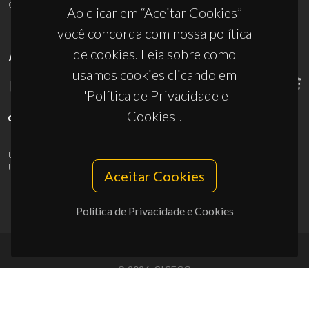
ciceco@ua.pt
Ao clicar em “Aceitar Cookies”
você concorda com nossa política
de cookies. Leia sobre como
APOIOS
usamos cookies clicando em
"Política de Privacidade e
Cookies".
UID/PRR/50011/2025
(DOI:
10.54499/UID/PRR/50011/2025
) &
UID/PRR2/50011/2025
(DOI:
10.54499/UID/PRR2/50011/2025
)
Aceitar Cookies
Política de Privacidade e Cookies
© 2026, CICECO
Privacy Policy