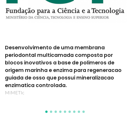
Tecnologias Inovadoras para Melhorar
or
Experiência de Consumo de Algas Mar
de
ITSEE
racao
ao