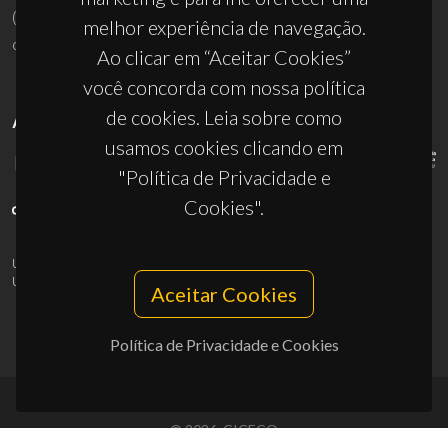
(+351) 234 370 200
melhor experiência de navegação.
ciceco@ua.pt
Ao clicar em “Aceitar Cookies”
você concorda com nossa política
de cookies. Leia sobre como
APOIOS
usamos cookies clicando em
"Política de Privacidade e
Cookies".
UID/PRR/50011/2025
(DOI:
10.54499/UID/PRR/50011/2025
) &
UID/PRR2/50011/2025
(DOI:
10.54499/UID/PRR2/50011/2025
)
Aceitar Cookies
Política de Privacidade e Cookies
© 2026, CICECO