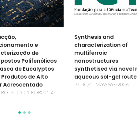
hesis and
Desenvolvimento de
acterization of
Catalisadores ácidos 
iferroic
base de organissílicas
structures
mesoporosas periódi
hetised via novel non-
para reacções na
ous sol-gel routes
presença de àgua
/CTM/65667/2006
PTDC/QUI-QUI/113678/20