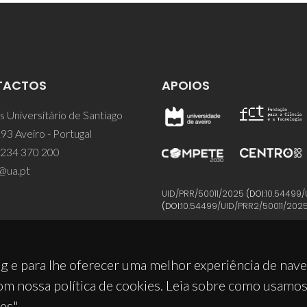
TACTOS
APOIOS
 Universitário de Santiago
93 Aveiro - Portugal
 234 370 200
@ua.pt
UID/PRR/50011/2025
(DOI:
10.54499/
(DOI:
10.54499/UID/PRR2/50011/202
g e para lhe oferecer uma melhor experiência de nav
om nossa política de cookies. Leia sobre como usamo
es".