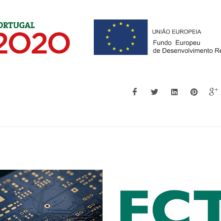
Paula Maria Lousada
Andrei Kholk
Silveirinha Vilarinho
Investigador Jubi
Vice-Diretor