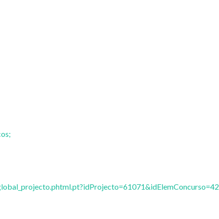
cos;
/vglobal_projecto.phtml.pt?idProjecto=61071&idElemConcurso=42