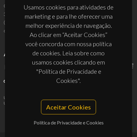
Campus Universitário de Santiago
Usamos cookies para atividades de
3810-193 Aveiro - Portugal
marketing e para lhe oferecer uma
(+351) 234 370 200
melhor experiência de navegação.
ciceco@ua.pt
Ao clicar em “Aceitar Cookies”
você concorda com nossa política
de cookies. Leia sobre como
APOIOS
usamos cookies clicando em
"Política de Privacidade e
Cookies".
UID/PRR/50011/2025
(DOI:
10.54499/UID/PRR/50011/2025
) &
UID/PRR2/50011/2025
(DOI:
10.54499/UID/PRR2/50011/2025
)
Aceitar Cookies
Política de Privacidade e Cookies