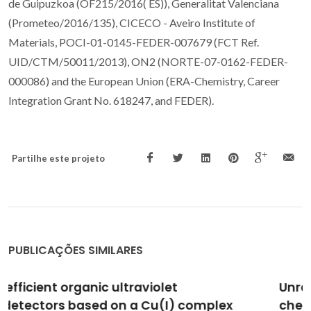
de Guipuzkoa (OF215/2016( ES)), Generalitat Valenciana
(Prometeo/2016/135), CICECO - Aveiro Institute of
Materials, POCI-01-0145-FEDER-007679 (FCT Ref.
UID/CTM/50011/2013), ON2 (NORTE-07-0162-FEDER-
000086) and the European Union (ERA-Chemistry, Career
Integration Grant No. 618247, and FEDER).
Partilhe este projeto
PUBLICAÇÕES SIMILARES
Unravelling moisture-induced CO2
chemisorption mechanisms in amine-