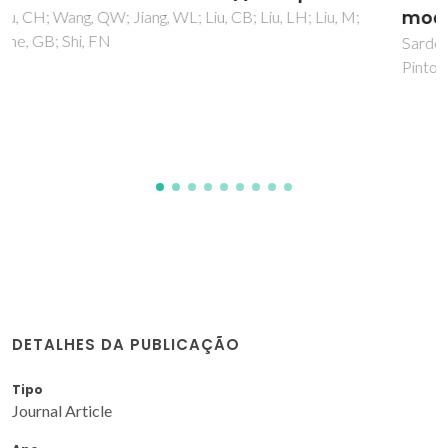
modified sorbents at the molecular scale
Sardo, M; Afonso, R; Juzkow, J; Pacheco, M; Bordonhos, M;
Pinto, ML; Gomes, JRB; Mafra, L
DETALHES DA PUBLICAÇÃO
Tipo
Journal Article