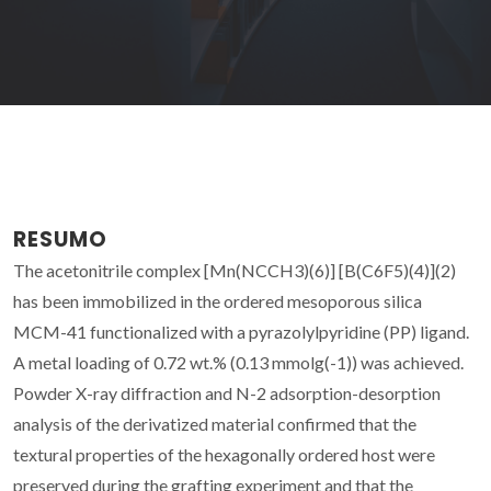
RESUMO
The acetonitrile complex [Mn(NCCH3)(6)] [B(C6F5)(4)](2)
has been immobilized in the ordered mesoporous silica
MCM-41 functionalized with a pyrazolylpyridine (PP) ligand.
A metal loading of 0.72 wt.% (0.13 mmolg(-1)) was achieved.
Powder X-ray diffraction and N-2 adsorption-desorption
analysis of the derivatized material confirmed that the
textural properties of the hexagonally ordered host were
preserved during the grafting experiment and that the