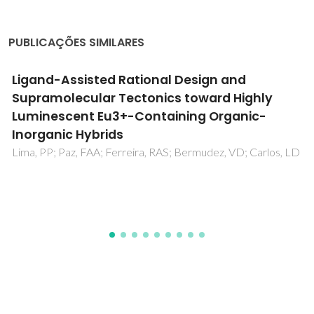
PUBLICAÇÕES SIMILARES
Hidden CO2 in Amine-Modified Porous Silicas
Enables Full Quantitative NMR Identification
of Physi- and Chemisorbed CO2 Species
Vieira, R*; Marin-Montesinos, I*; Pereira, J; Fonseca, R;
Ilkaeva, M; Sardo, M; Mafra, L