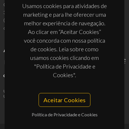
Campus Universitário de Santiago
Usamos cookies para atividades de
3810-193 Aveiro - Portugal
marketing e para lhe oferecer uma
(+351) 234 370 200
melhor experiência de navegação.
ciceco@ua.pt
Ao clicar em “Aceitar Cookies”
você concorda com nossa política
de cookies. Leia sobre como
APOIOS
usamos cookies clicando em
"Política de Privacidade e
Cookies".
UID/PRR/50011/2025
(DOI:
10.54499/UID/PRR/50011/2025
) &
UID/PRR2/50011/2025
(DOI:
10.54499/UID/PRR2/50011/2025
)
Aceitar Cookies
Política de Privacidade e Cookies