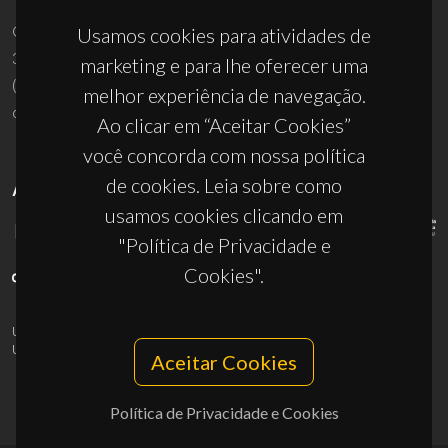
Campus Universitário de Santiago
Usamos cookies para atividades de
3810-193 Aveiro - Portugal
marketing e para lhe oferecer uma
(+351) 234 370 200
melhor experiência de navegação.
ciceco@ua.pt
Ao clicar em “Aceitar Cookies”
você concorda com nossa política
de cookies. Leia sobre como
APOIOS
usamos cookies clicando em
"Política de Privacidade e
Cookies".
UID/PRR/50011/2025
(DOI:
10.54499/UID/PRR/50011/2025
) &
UID/PRR2/50011/2025
(DOI:
10.54499/UID/PRR2/50011/2025
)
Aceitar Cookies
Política de Privacidade e Cookies