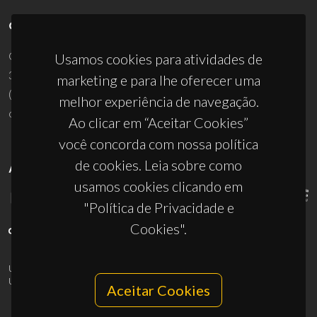
CONTACTOS
Campus Universitário de Santiago
Usamos cookies para atividades de
3810-193 Aveiro - Portugal
marketing e para lhe oferecer uma
(+351) 234 370 200
melhor experiência de navegação.
ciceco@ua.pt
Ao clicar em “Aceitar Cookies”
você concorda com nossa política
de cookies. Leia sobre como
APOIOS
usamos cookies clicando em
"Política de Privacidade e
Cookies".
UID/PRR/50011/2025
(DOI:
10.54499/UID/PRR/50011/2025
) &
UID/PRR2/50011/2025
(DOI:
10.54499/UID/PRR2/50011/2025
)
Aceitar Cookies