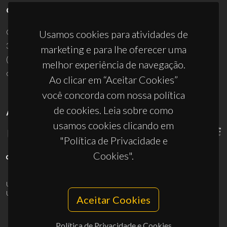
CONTACTOS
Campus Universitário de Santiago
Usamos cookies para atividades de
3810-193 Aveiro - Portugal
marketing e para lhe oferecer uma
(+351) 234 370 200
melhor experiência de navegação.
ciceco@ua.pt
Ao clicar em “Aceitar Cookies”
você concorda com nossa política
de cookies. Leia sobre como
APOIOS
usamos cookies clicando em
"Política de Privacidade e
Cookies".
UID/PRR/50011/2025
(DOI:
10.54499/UID/PRR/50011/2025
) &
UID/PRR2/50011/2025
(DOI:
10.54499/UID/PRR2/50011/2025
)
Aceitar Cookies
Política de Privacidade e Cookies