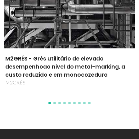
OLIVPOL - Polyurethane foams and
thermoplastic composites from
oxypropylated olive-stones
PTDC/CTM/71491/2006