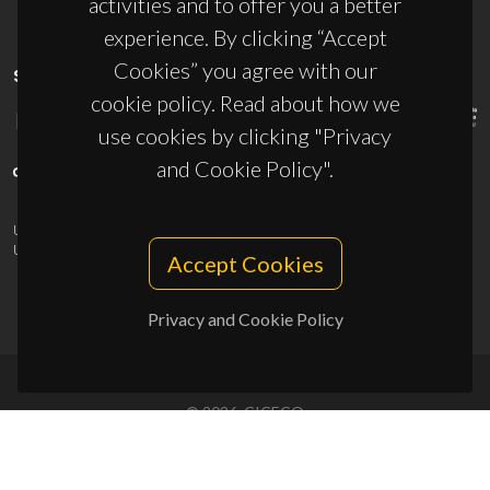
activities and to offer you a better
experience. By clicking “Accept
Cookies” you agree with our
SPONSORS
cookie policy. Read about how we
use cookies by clicking "Privacy
and Cookie Policy".
UID/PRR/50011/2025
(DOI:
10.54499/UID/PRR/50011/2025
) &
UID/PRR2/50011/2025
(DOI:
10.54499/UID/PRR2/50011/2025
)
Accept Cookies
Privacy and Cookie Policy
© 2026, CICECO
Privacy Policy