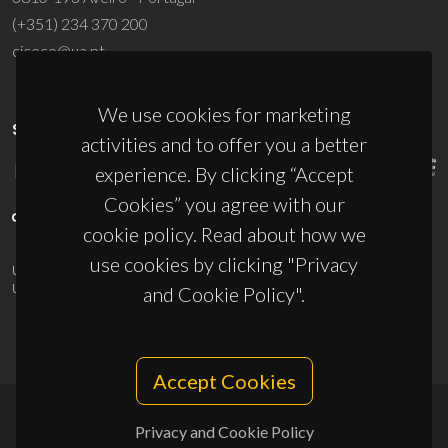
(+351) 234 370 200
ciceco@ua.pt
We use cookies for marketing
SPONSORS
activities and to offer you a better
experience. By clicking “Accept
Cookies” you agree with our
cookie policy. Read about how we
use cookies by clicking "Privacy
UID/PRR/50011/2025
(DOI:
10.54499/UID/PRR/50011/2025
) &
UID/PRR2/50011/2025
(DOI:
10.54499/UID/PRR2/50011/2025
)
and Cookie Policy".
Accept Cookies
Privacy and Cookie Policy
© 2026, CICECO