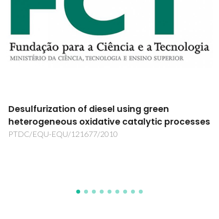
Development of new polyesters derived from
2,5-furandicarboxylic acid
PTDC/QUI-QUI/101058/2008