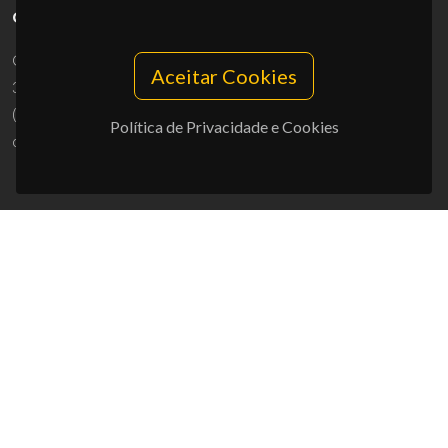
CONTACTOS
Campus Universitário de Santiago
Aceitar Cookies
3810-193 Aveiro - Portugal
(+351) 234 370 200
Política de Privacidade e Cookies
ciceco@ua.pt
APOIOS
UID/PRR/50011/2025
(DOI:
10.54499/UID/PRR/50011/2025
) &
UID/PRR2/50011/2025
(DOI:
10.54499/UID/PRR2/50011/2025
)