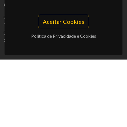
CONTACTOS
Campus Universitário de Santiago
Aceitar Cookies
3810-193 Aveiro - Portugal
(+351) 234 370 200
Política de Privacidade e Cookies
ciceco@ua.pt
APOIOS
UID/PRR/50011/2025
(DOI:
10.54499/UID/PRR/50011/2025
) &
UID/PRR2/50011/2025
(DOI:
10.54499/UID/PRR2/50011/2025
)